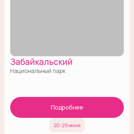
Природный парк
Заказник
Биосферный резерват
Дендрологический парк
и ботанический сад
Национальный парк
Музей-заповедник
Объект всемирного