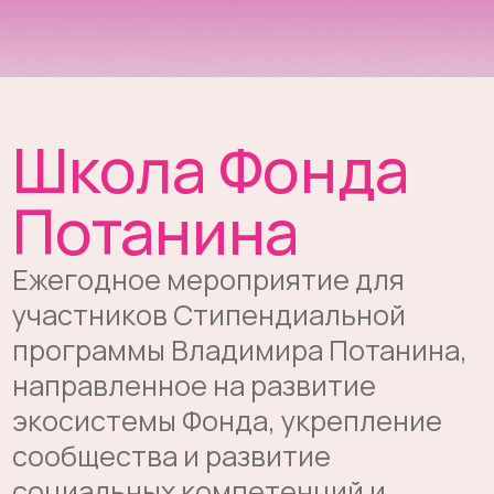
экосистемы Фонда, укрепление
сообщества и развитие
социальных компетенций и
мягких навыков наших
стипендиатов и
грантополучателей
Чем предстоит заниматься
Физическая работа
Благоустройство экотроп
и туристических стоянок
Ремонт и покраска
инфраструктуры заповедников
Уборка территорий и уход
за растениями