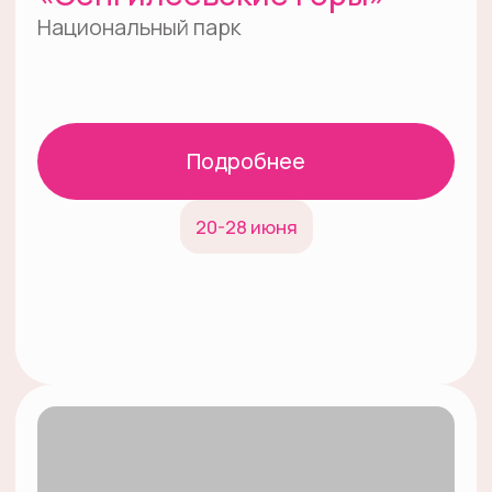
03
Нажмите
на кнопку
«Подать заявку»
ООПТ
Особо охраняемая природная территория
Заповедник