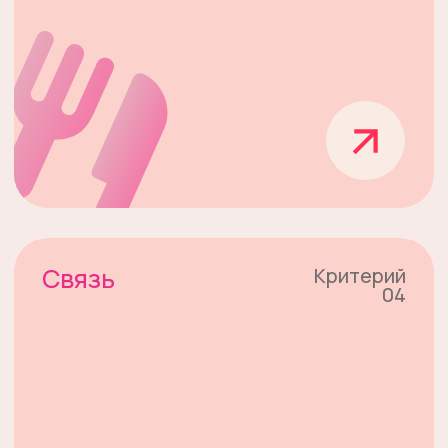
Волонтерские
программы
Подберите
уровень
сложности
по критериям
Июнь
Июль
Август
Сентябрь