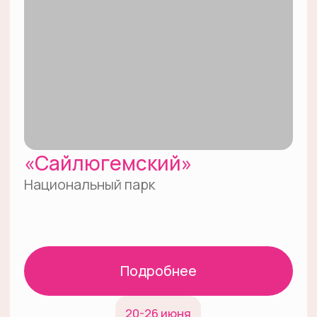
Как принять
участие
за 3 шага
01
Выберите
волонтерскую
программу