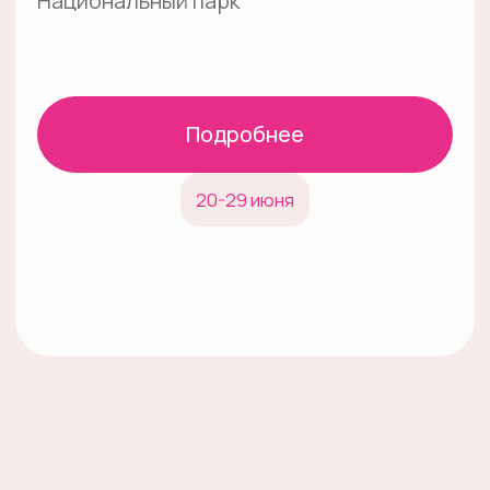
Адрес: Москва, ул. Тверская,
16 стр. 1
Телефон:
+7 495 149-30-18
Email:
socialproject@fondpotanin.ru
партнер
@ 2026 Все права защищены